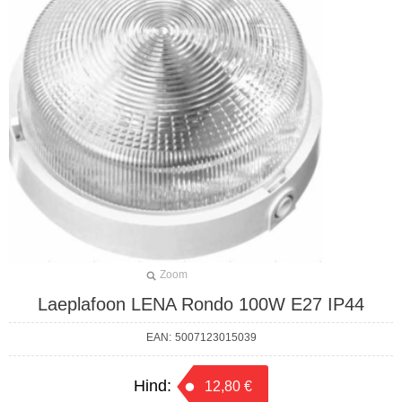
Zoom
Laeplafoon LENA Rondo 100W E27 IP44
EAN:
5007123015039
Hind:
12,80 €