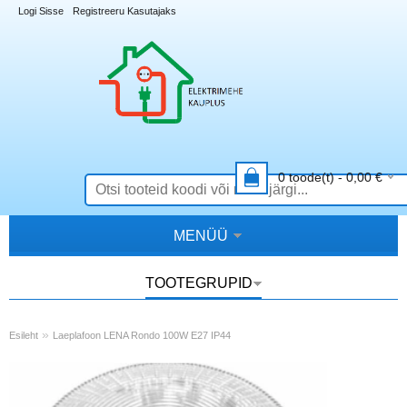
Logi Sisse
Registreeru Kasutajaks
0
toode(t) -
0,00
€
MENÜÜ
TOOTEGRUPID
»
Esileht
Laeplafoon LENA Rondo 100W E27 IP44