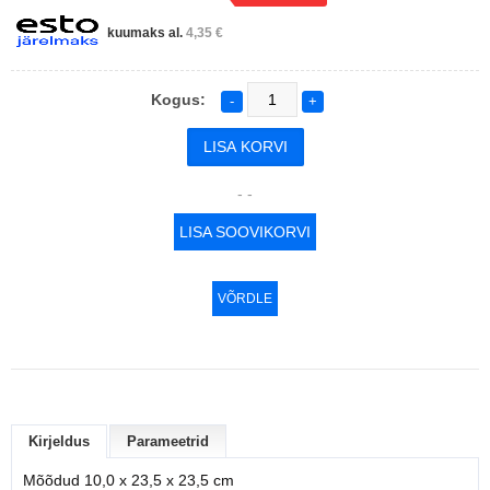
kuumaks al.
4,35 €
Kogus:
-
+
- -
LISA SOOVIKORVI
VÕRDLE
Kirjeldus
Parameetrid
Mõõdud 10,0 x 23,5 x 23,5 cm