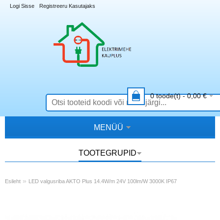
Logi Sisse
Registreeru Kasutajaks
0
toode(t) -
0,00
€
MENÜÜ
TOOTEGRUPID
»
Esileht
LED valgusriba AKTO Plus 14.4W/m 24V 100lm/W 3000K IP67