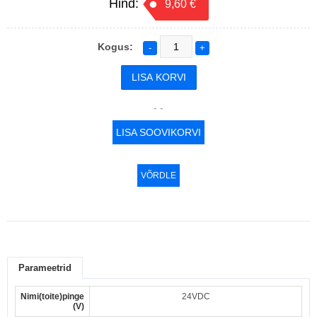
Hind:
9,60 €
Kogus:
-
+
- -
LISA SOOVIKORVI
VÕRDLE
Parameetrid
Nimi(toite)pinge
24VDC
(V)