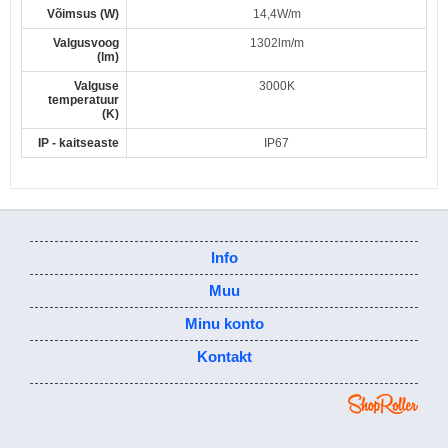
Võimsus (W)
14,4W/m
Valgusvoog
1302lm/m
(lm)
Valguse
3000K
temperatuur
(K)
IP - kaitseaste
IP67
Info
Muu
Minu konto
Kontakt